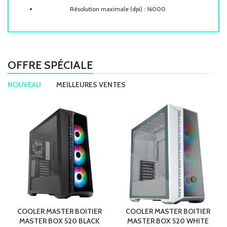
Résolution maximale (dpi) : 16000
Nombre de boutons : 6
Rétro-éclairage : Non
Sans-fil : Non
OFFRE SPÉCIALE
Poids : 49 g
Dimensions : 105.42 x 76,52 x 37,35 mm
NOUVEAU
MEILLEURES VENTES
COOLER MASTER BOITIER
COOLER MASTER BOITIER
MASTER BOX 520 BLACK
MASTER BOX 520 WHITE