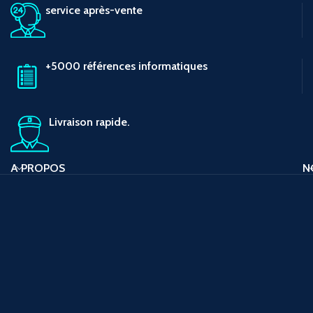
service après-vente
+5000 références informatiques
Livraison rapide.
A PROPOS
N