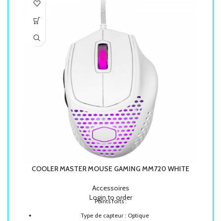
COOLER MASTER MOUSE GAMING MM720 WHITE
C
Accessoires
Login to order
Points forts :
Type de capteur : Optique