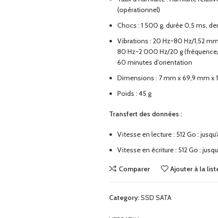
(opérationnel)
dir
Chocs : 1 500 g, durée 0,5 ms, d
Vibrations : 20 Hz~80 Hz/1,52 m
80 Hz~2 000 Hz/20 g (fréquence/a
60 minutes d’orientation
Dimensions : 7 mm x 69,9 mm x
Poids : 45 g
Transfert des données :
Vitesse en lecture : 512 Go : jusq
Vitesse en écriture : 512 Go : jus
Comparer
Ajouter à la lis
Category:
SSD SATA