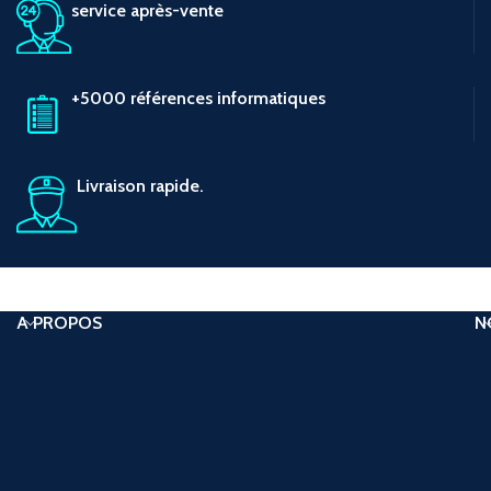
service après-vente
+5000 références informatiques
Livraison rapide.
A PROPOS
N