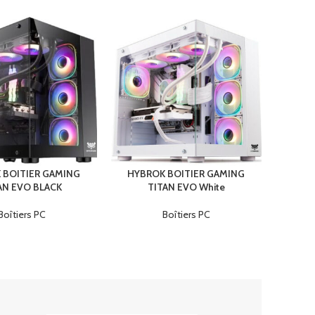
BLACK
COOLER MASTER MOUSE M710 WHITE
Accessoires
Points forts :
Type de capteur : Optique
Résolution maximale (dpi) : 16000 dpi
Nombre de boutons : 6
 BOITIER GAMING
HYBROK BOITIER GAMING
AN EVO BLACK
TITAN EVO White
Rétro-éclairage : Non
Boîtiers PC
Boîtiers PC
Sans-fil : Oui
Poids : 59g
Dimensions : 38.3 mm x 62.6 mm x 116.6 mm