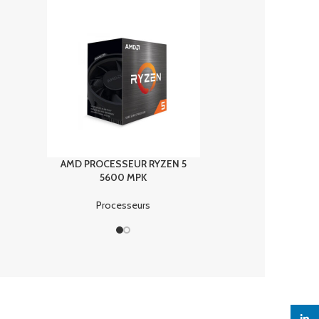
AMD PROCESSEUR RYZEN 5
AMD PROCESSEUR 
5600 MPK
5600G MPK
Processeurs
Processeurs