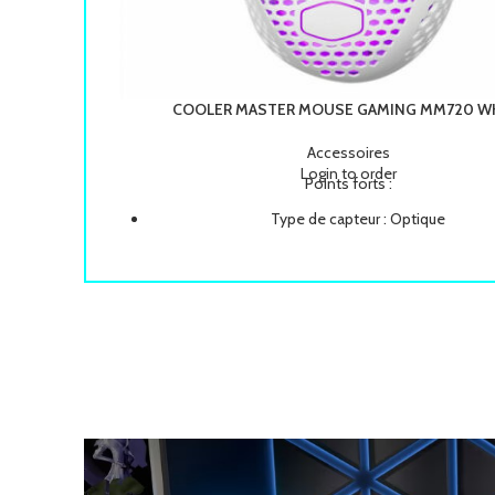
COOLER MASTER MOUSE GAMING MM720 W
Accessoires
Login to order
Points forts :
Type de capteur : Optique
Résolution maximale (dpi) : 16000
Nombre de boutons : 6
Rétro-éclairage : Non
Sans-fil : Non
Poids : 49 g
Dimensions : 105.42 x 76,52 x 37,35 mm