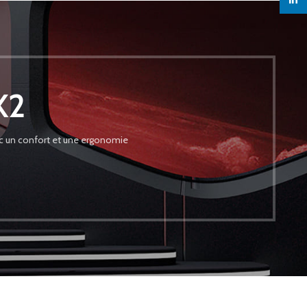
linked
X2
vec un confort et une ergonomie