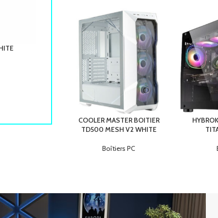
HITE
COOLER MASTER MOUSE GAMING MM720 MATTE 
Accessoires
Points forts :
Type de capteur : Optique
Résolution maximale (dpi) : 16000
Nombre de boutons : 6
COOLER MASTER BOITIER
HYBROK
TD500 MESH V2 WHITE
TIT
Rétro-éclairage : Non
Boîtiers PC
Sans-fil : Non
Poids : 49 g
Dimensions : 105.42 x 76,52 x 37,35 mm