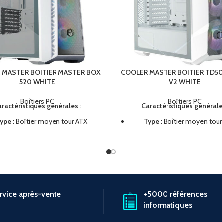
 MASTER BOITIER MASTER BOX
COOLER MASTER BOITIER TD5
520 WHITE
V2 WHITE
Boîtiers PC
Boîtiers PC
ractéristiques générales
:
Caractéristiques général
ype
: Boîtier moyen tour ATX
Type
: Boîtier moyen tour
riaux
: Panneaux en verre trempé
Couleur
: Blanc
et maille avant
Refroidissement
: Supporte 
oidissement
: Supporte jusqu'à
6
ventilateurs
et radiateurs
3
ilateurs
et des radiateurs jusqu'à
l'avant
360mm
à l'avant
Compatibilité
: Cartes mèr
rvice après-vente
+5000 références
patibilité
: Cartes mères
ATX
,
Micro-ATX
,
Mini-ITX
informatiques
Micro-ATX
,
Mini-ITX
Stockage
:
2x HDD 3,5”
et
2x 