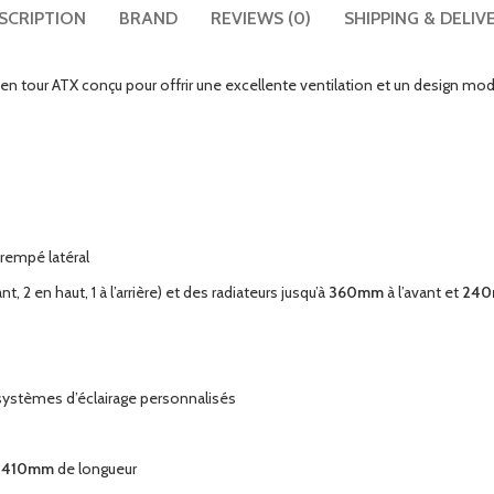
SCRIPTION
BRAND
REVIEWS (0)
SHIPPING & DELIV
n tour ATX conçu pour offrir une excellente ventilation et un design mode
 trempé latéral
ant, 2 en haut, 1 à l’arrière) et des radiateurs jusqu’à
360mm
à l’avant et
24
 systèmes d’éclairage personnalisés
à
410mm
de longueur