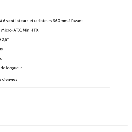
’à
6 ventilateurs
et radiateurs
360mm
à l’avant
,
Micro-ATX
,
Mini-ITX
 2,5”
us
io
de longueur
te d'envies