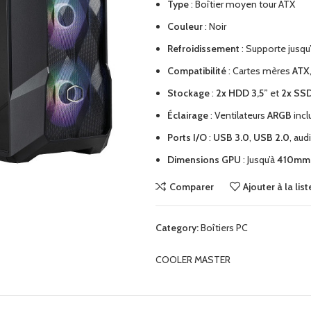
Type
: Boîtier moyen tour ATX
Couleur
: Noir
Refroidissement
: Supporte jusqu
Compatibilité
: Cartes mères
ATX
Stockage
:
2x HDD 3,5”
et
2x SSD
Éclairage
: Ventilateurs
ARGB
incl
Ports I/O
:
USB 3.0
,
USB 2.0
, aud
Dimensions GPU
: Jusqu’à
410mm
Comparer
Ajouter à la lis
Category:
Boîtiers PC
COOLER MASTER