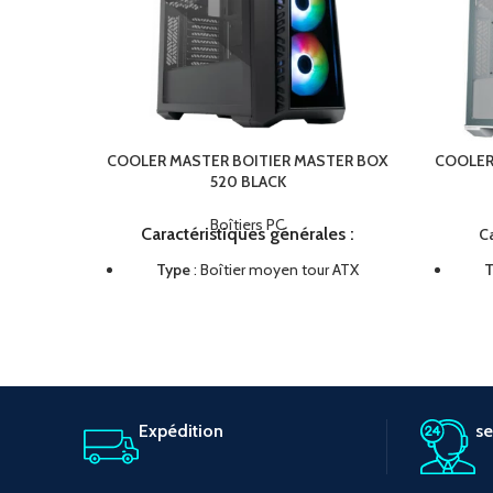
COOLER MASTER BOITIER MASTER BOX
COOLER
520 BLACK
Boîtiers PC
C
aractéristiques générales :
Ca
Type
: Boîtier moyen tour ATX
T
Matériaux
: Panneaux en verre trempé
Maté
et maille avant
Refroidissement
: Supporte jusqu'à
6
Refr
ventilateurs
et des radiateurs jusqu'à
vent
360mm
à l'avant
Expédition
se
Compatibilité
: Cartes mères
ATX
,
Com
Micro-ATX
,
Mini-ITX