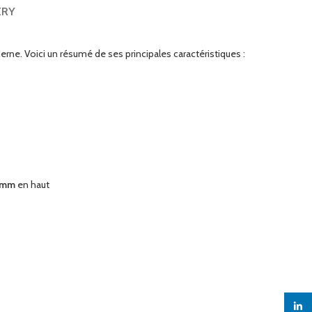
ERY
rne. Voici un résumé de ses principales caractéristiques :
0mm
en haut
linked