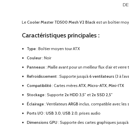
DE
Le
Cooler Master TD500 Mesh V2 Black
est un boîtier moye
Caractéristiques principales :
Type
: Boîtier moyen tour ATX
Couleur
: Noir
Panneaux
: Maille avant pour un meilleur flux d’air et verre
Refroidissement
: Supporte jusqu’à
6 ventilateurs
(3 à l’av
Compatibilité
: Cartes mères
ATX
,
Micro-ATX
,
Mini-ITX
Stockage
: Supporte
2x HDD 3,5”
et
2x SSD 2,5”
Éclairage
: Ventilateurs
ARGB
inclus, compatible avec les
Ports I/O
:
USB 3.0
,
USB 2.0
, prises audio
Dimensions GPU
: Supporte des cartes graphiques jusqu’