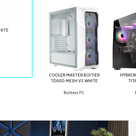
HITE
COOLER MASTER MOUSE GAMING MM720 MATTE 
Accessoires
Points forts :
Type de capteur : Optique
Résolution maximale (dpi) : 16000
Nombre de boutons : 6
COOLER MASTER BOITIER
HYBROK
TD500 MESH V2 WHITE
TIT
Rétro-éclairage : Non
Boîtiers PC
Sans-fil : Non
Poids : 49 g
Dimensions : 105.42 x 76,52 x 37,35 mm