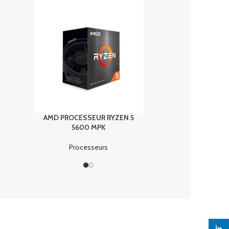
AMD PROCESSEUR RYZEN 5
AMD PROCESSEUR 
5600 MPK
5600G MPK
Processeurs
Processeurs