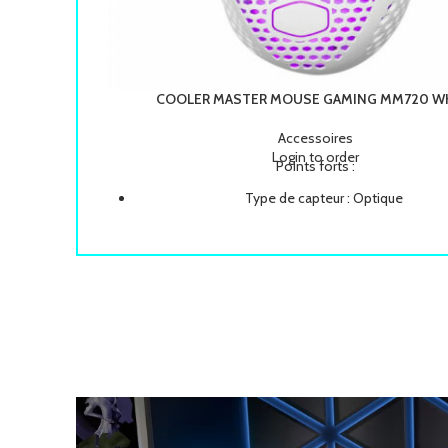
COOLER MASTER MOUSE GAMING MM720 W
Accessoires
Login to order
Points forts :
Type de capteur : Optique
Résolution maximale (dpi) : 16000
Nombre de boutons : 6
Rétro-éclairage : Non
Sans-fil : Non
Poids : 49 g
Dimensions : 105.42 x 76,52 x 37,35 mm