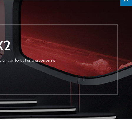
linked
X2
vec un confort et une ergonomie