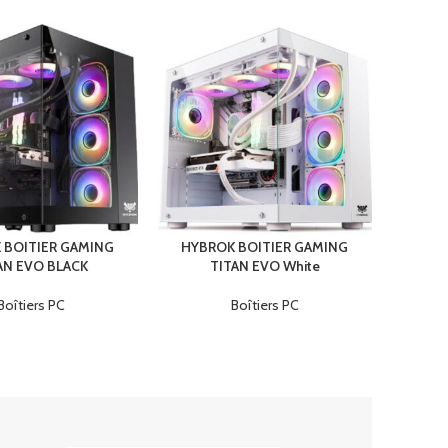
BLACK
COOLER MASTER MOUSE M710 WHITE
Accessoires
Points forts :
Type de capteur : Optique
Résolution maximale (dpi) : 16000 dpi
Nombre de boutons : 6
 BOITIER GAMING
HYBROK BOITIER GAMING
AN EVO BLACK
TITAN EVO White
Rétro-éclairage : Non
Boîtiers PC
Boîtiers PC
Sans-fil : Oui
Poids : 59g
Dimensions : 38.3 mm x 62.6 mm x 116.6 mm