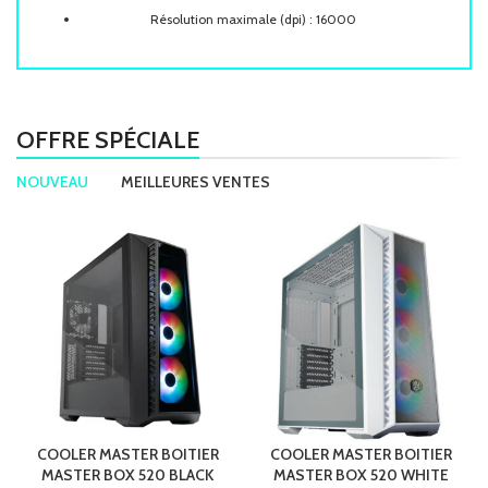
Résolution maximale (dpi) : 16000
Nombre de boutons : 6
Rétro-éclairage : Non
Sans-fil : Non
OFFRE SPÉCIALE
Poids : 49 g
Dimensions : 105.42 x 76,52 x 37,35 mm
NOUVEAU
MEILLEURES VENTES
COOLER MASTER BOITIER
COOLER MASTER BOITIER
MASTER BOX 520 BLACK
MASTER BOX 520 WHITE