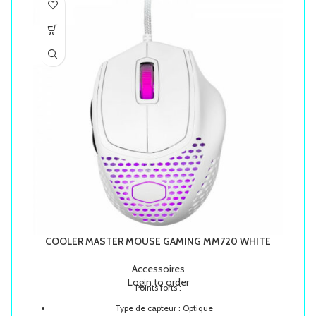
COOLER MASTER MOUSE GAMING MM720 WHITE
C
Accessoires
Login to order
Points forts :
Type de capteur : Optique