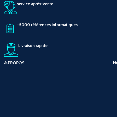
service après-vente
+5000 références informatiques
Livraison rapide.
A PROPOS
N