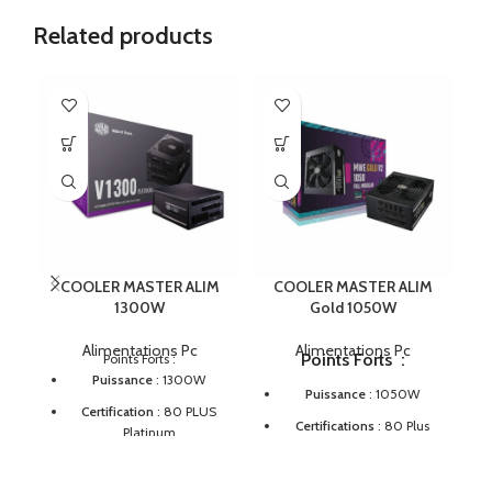
Related products
COOLER MASTER ALIM
COOLER MASTER ALIM
1300W
Gold 1050W
Alimentations Pc
Alimentations Pc
Points Forts
:
Points Forts :
Puissance
: 1300W
Puissance
: 1050W
Certification
: 80 PLUS
Certifications
: 80 Plus
Platinum
Gold (jusqu’à 90%
Conception
: Entièrement
d'efficacité énergétique à
modulaire
charge normale)