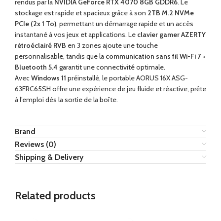
rendus par la
NVIDIA GeForce RTX 4070 8GB GDDR6
. Le
stockage est rapide et spacieux grâce à son
2TB M.2 NVMe
PCIe (2x 1 To)
, permettant un démarrage rapide et un accès
instantané à vos jeux et applications. Le
clavier gamer AZERTY
rétroéclairé RVB
en 3 zones ajoute une touche
personnalisable, tandis que la
communication sans fil Wi-Fi 7 +
Bluetooth 5.4
garantit une connectivité optimale.
Avec
Windows 11
préinstallé, le portable AORUS 16X ASG-
63FRC65SH offre une expérience de jeu fluide et réactive, prête
à l’emploi dès la sortie de la boîte.
Brand
Reviews (0)
Shipping & Delivery
Related products