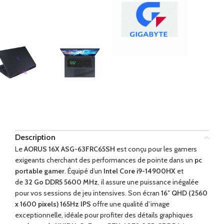
dir
Description
Le
AORUS 16X ASG-63FRC65SH
est conçu pour les gamers
exigeants cherchant des performances de pointe dans un
pc
portable gamer
. Équipé d’un
Intel Core i9-14900HX
et
de
32 Go DDR5 5600 MHz
, il assure une puissance inégalée
pour vos sessions de jeu intensives. Son écran
16″ QHD (2560
x 1600 pixels) 165Hz IPS
offre une qualité d’image
exceptionnelle, idéale pour profiter des détails graphiques