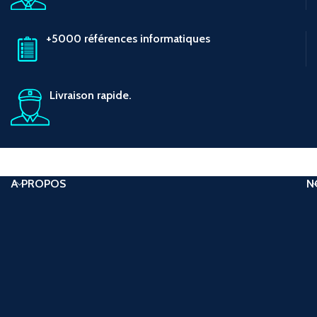
+5000 références informatiques
Livraison rapide.
A PROPOS
N